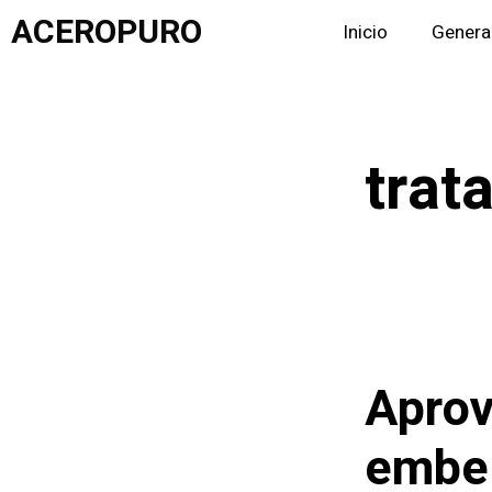
Saltar
ACEROPURO
Inicio
Genera
al
contenido
trat
Aprov
embel