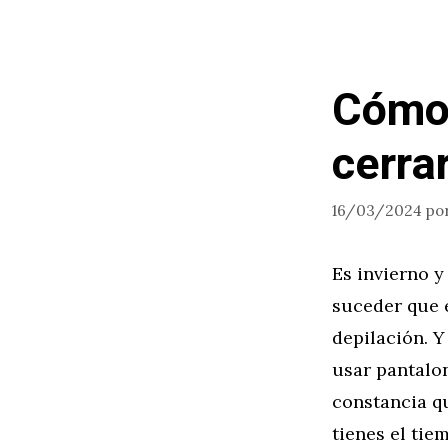
Cómo 
cerra
16/03/2024
po
Es invierno 
suceder que 
depilación. Y
usar pantalo
constancia qu
tienes el tie