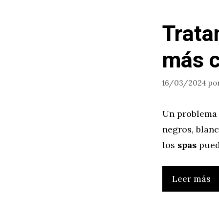
Trata
más c
16/03/2024
po
Un problema c
negros, blanc
los
spas
pued
Leer más