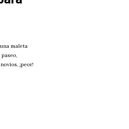
r una maleta
 paseo,
novios, ¡peor!