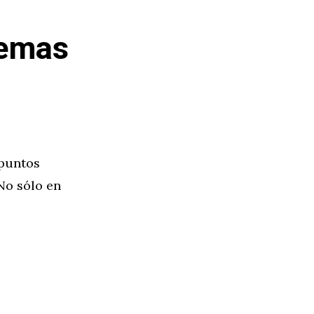
lemas
 puntos
 No sólo en