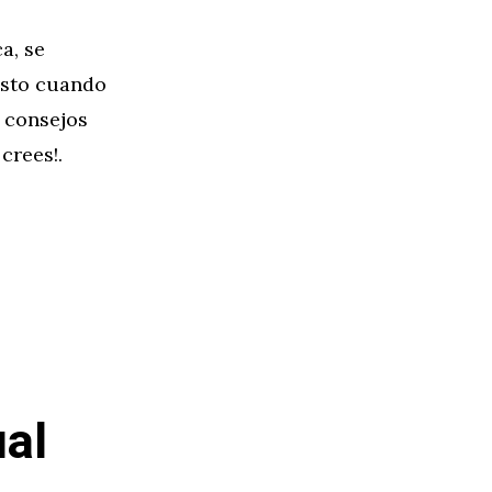
a, se
usto cuando
 consejos
crees!.
al