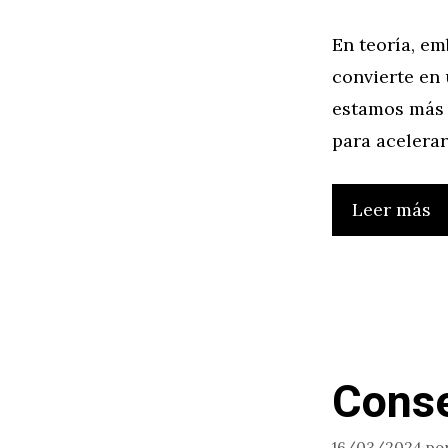
En teoría, em
convierte en
estamos más 
para acelerar
Leer más
Conse
16/03/2024
po