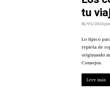
tu via
16/03/2024
po
Lo típico par
repleta de ro
originando ma
Consejos.
Leer más