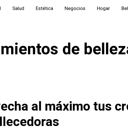
l
Salud
Estética
Negocios
Hogar
Be
amientos de bellez
echa al máximo tus c
lecedoras