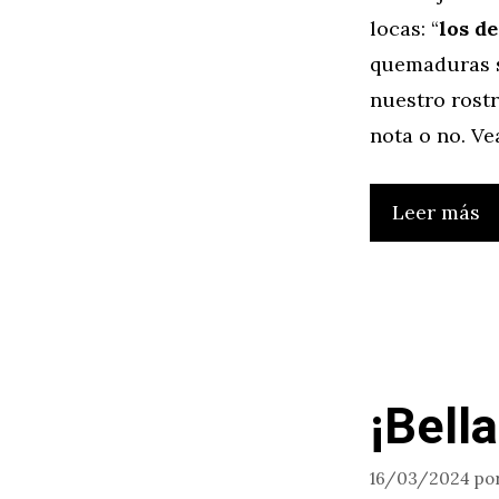
locas: “
los d
quemaduras so
nuestro rostr
nota o no. V
Leer más
¡Bell
16/03/2024
po