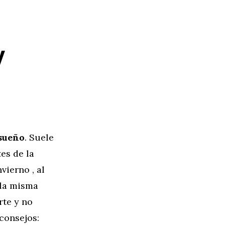
y
 sueño
. Suele
es de la
vierno , al
 la misma
rte y no
 consejos: