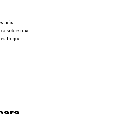
os más
ero sobre una
 es lo que
para