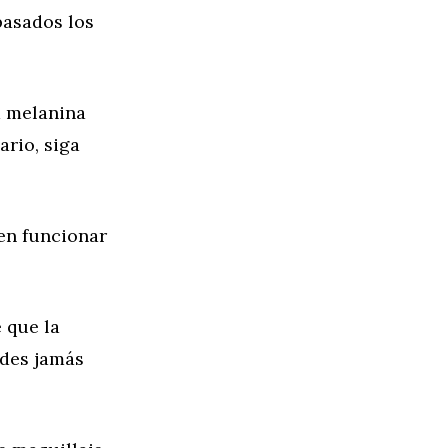
pasados los
la melanina
ario, siga
en funcionar
 que la
edes jamás