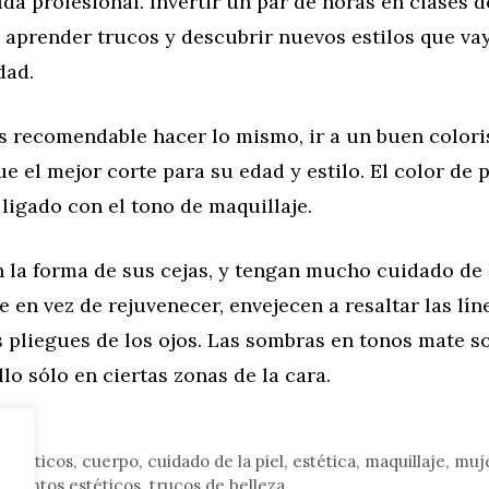
a profesional. Invertir un par de horas en clases d
a aprender trucos y descubrir nuevos estilos que v
dad.
s recomendable hacer lo mismo, ir a un buen coloris
ue el mejor corte para su edad y estilo. El color de 
ligado con el tono de maquillaje.
 la forma de sus cejas, y tengan mucho cuidado de
ue en vez de rejuvenecer, envejecen a resaltar las lín
 pliegues de los ojos. Las sombras en tonos mate s
llo sólo en ciertas zonas de la cara.
or
osméticos
,
cuerpo
,
cuidado de la piel
,
estética
,
maquillaje
,
muj
amientos estéticos
,
trucos de belleza