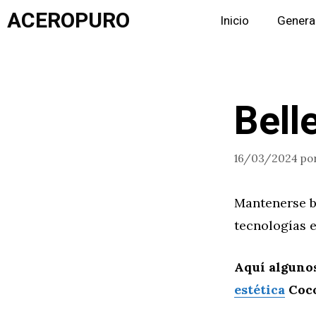
Saltar
ACEROPURO
Inicio
Genera
al
contenido
Bell
16/03/2024
po
Mantenerse be
tecnologías 
Aquí alguno
estética
Coco