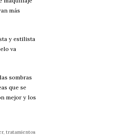
e maquillaje
ayan más
ta y estilista
pelo va
 las sombras
eas que se
on mejor y los
er
,
tratamientos