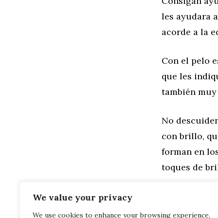
Consigan ayud
les ayudara 
acorde a la e
Con el pelo e
que les indiq
también muy 
No descuiden
con brillo, q
forman en los
toques de bri
Categorías
Belleza
,
Mot
We value your privacy
Etiquetas
bienestar
,
c
We use cookies to enhance your browsing experience,
de belleza
,
trat