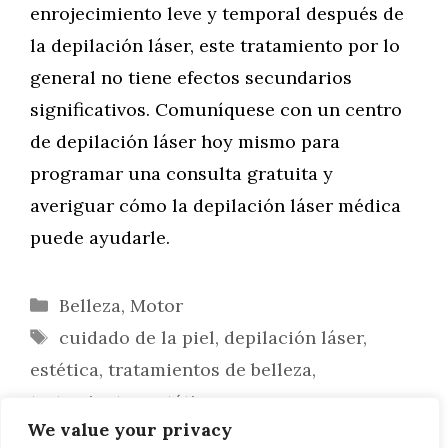
enrojecimiento leve y temporal después de
la depilación láser, este tratamiento por lo
general no tiene efectos secundarios
significativos. Comuníquese con un centro
de depilación láser hoy mismo para
programar una consulta gratuita y
averiguar cómo la depilación láser médica
puede ayudarle.
Categorías
Belleza
,
Motor
Etiquetas
cuidado de la piel
,
depilación láser
,
estética
,
tratamientos de belleza
,
tratamientos estéticos
We value your privacy
¿Cómo se destruye la piel?