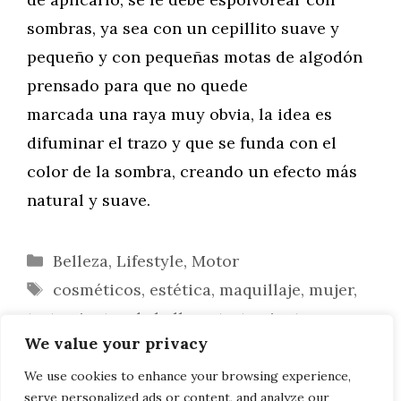
sombras, ya sea con un cepillito suave y
pequeño y con pequeñas motas de algodón
prensado para que no quede
marcada una raya muy obvia, la idea es
difuminar el trazo y que se funda con el
color de la sombra, creando un efecto más
natural y suave.
Categorías
Belleza
,
Lifestyle
,
Motor
Etiquetas
cosméticos
,
estética
,
maquillaje
,
mujer
,
tratamientos de belleza
,
tratamientos
We value your privacy
estéticos
,
trucos de belleza
¡Bellas en tiempo récord!
We use cookies to enhance your browsing experience,
serve personalized ads or content, and analyze our