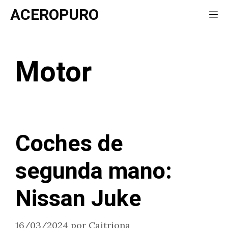
Saltar
ACEROPURO
Me
al
contenido
Motor
Coches de
segunda mano:
Nissan Juke
16/03/2024
por
Caitriona