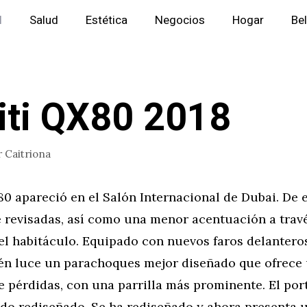
l
Salud
Estética
Negocios
Hogar
Be
niti QX80 2018
r
Caitriona
X80 apareció en el Salón Internacional de Dubai. De 
 revisadas, así como una menor acentuación a travé
el habitáculo. Equipado con nuevos faros delanteros
én luce un parachoques mejor diseñado que ofrece
 pérdidas, con una parrilla más prominente. El por
ido rediseñado. Se ha rediseñado y ahora presenta 