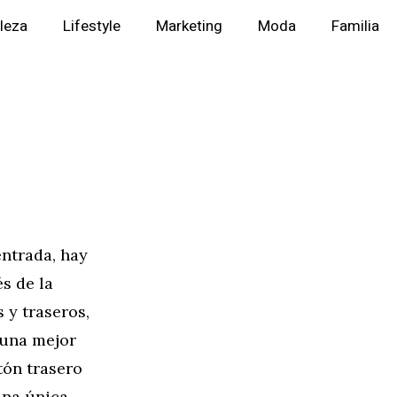
lleza
Lifestyle
Marketing
Moda
Familia
entrada, hay
s de la
 y traseros,
 una mejor
tón trasero
una única