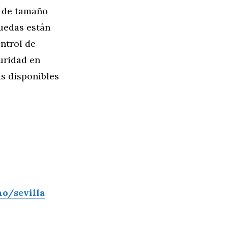
V de tamaño
ruedas están
ntrol de
uridad en
as disponibles
o/sevilla