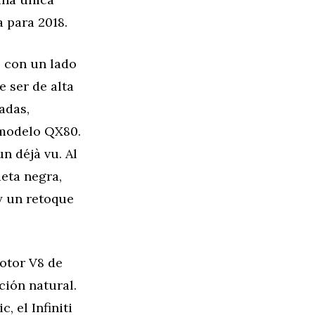
a para 2018.
 con un lado
e ser de alta
adas,
 modelo QX80.
n déjà vu. Al
eta negra,
y un retoque
otor V8 de
ción natural.
 el Infiniti