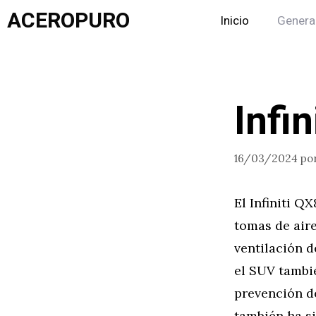
Saltar
ACEROPURO
Inicio
Genera
al
contenido
Infi
16/03/2024
po
El Infiniti Q
tomas de aire
ventilación d
el SUV tambi
prevención de
también ha s