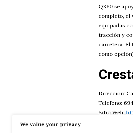
QX80 se apoy
completo, el
equipadas co
tracción y c
carretera. El
como opción)
Crest
Dirección: Ca
Teléfono: 694
Sitio Web:
ht
We value your privacy
Categorías
General
,
Mo