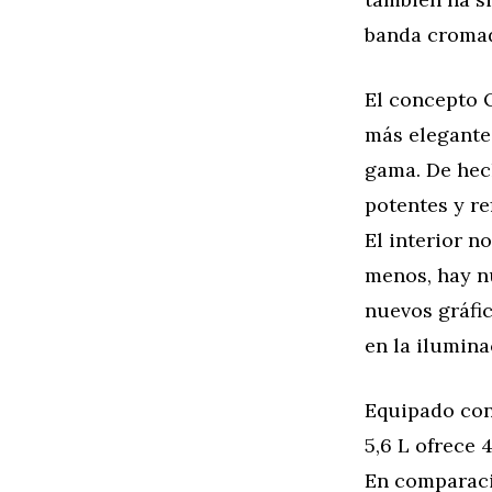
banda cromada
El concepto 
más elegante 
gama. De hec
potentes y r
El interior n
menos, hay n
nuevos gráfic
en la ilumina
Equipado con
5,6 L ofrece
En comparació