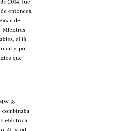
de 2014, fue
sde entonces,
temas de
o: Mientras
bles, el i8
onal y, por
entes que
BMW i8
os combinaba
n eléctrica
o. Al igual