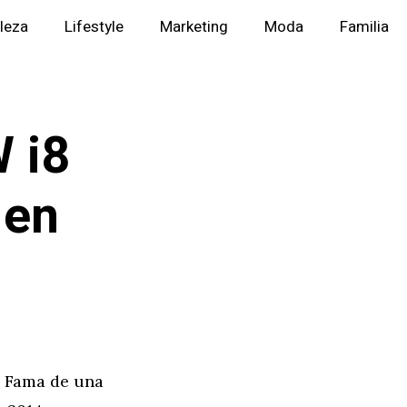
lleza
Lifestyle
Marketing
Moda
Familia
W i8
 en
a Fama de una