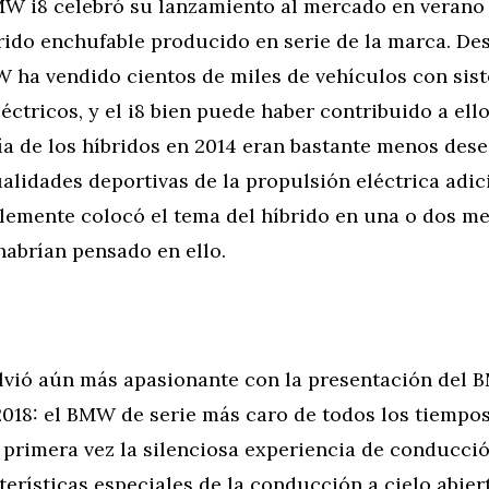
W i8 celebró su lanzamiento al mercado en verano 
rido enchufable producido en serie de la marca. De
 ha vendido cientos de miles de vehículos con sis
éctricos, y el i8 bien puede haber contribuido a ell
a de los híbridos en 2014 eran bastante menos desea
alidades deportivas de la propulsión eléctrica adici
blemente colocó el tema del híbrido en una o dos m
habrían pensado en ello.
olvió aún más apasionante con la presentación del 
2018: el BMW de serie más caro de todos los tiemp
primera vez la silenciosa experiencia de conducció
terísticas especiales de la conducción a cielo abiert