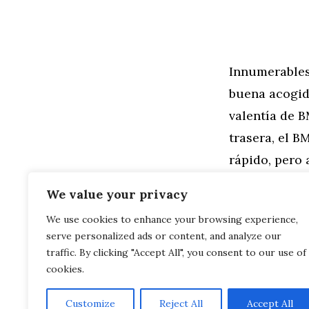
Innumerables
buena acogida
valentía de B
trasera, el B
rápido, pero 
innovadores y
We value your privacy
We use cookies to enhance your browsing experience,
Categorías
General
,
Mo
serve personalized ads or content, and analyze our
BMW X5 M & 
Coronavirus
traffic. By clicking "Accept All", you consent to our use of
cookies.
Customize
Reject All
Accept All