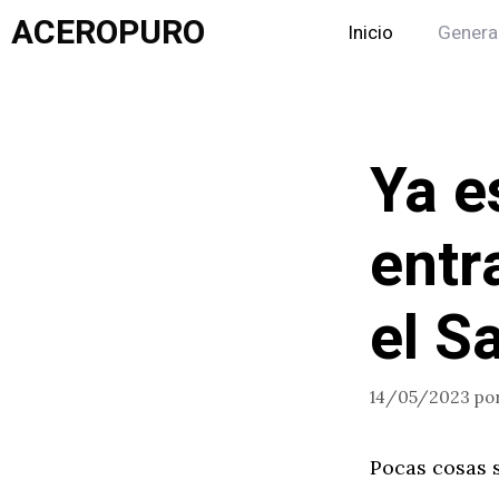
Saltar
ACEROPURO
Inicio
Genera
al
contenido
Ya e
entr
el S
14/05/2023
po
Pocas cosas 