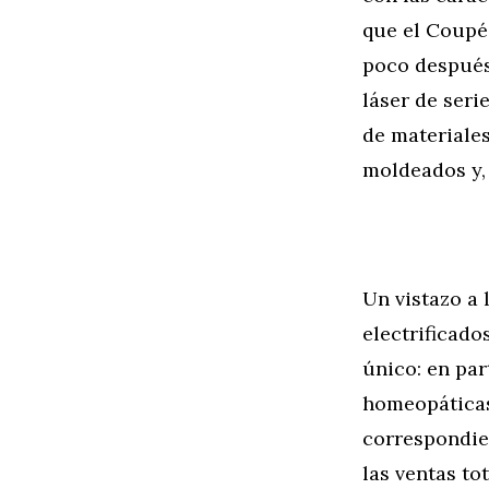
que el Coupé
poco después
láser de seri
de materiale
moldeados y, 
Un vistazo a 
electrificado
único: en par
homeopáticas
correspondie
las ventas to