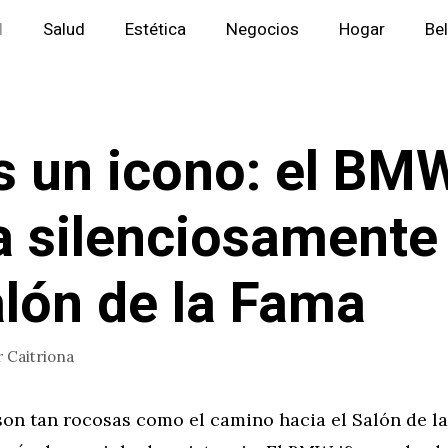
l
Salud
Estética
Negocios
Hogar
Be
s un icono: el BM
a silenciosamente
alón de la Fama
r
Caitriona
son tan rocosas como el camino hacia el Salón de l