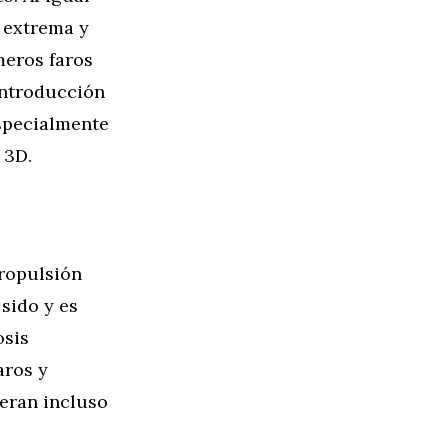
 extrema y
meros faros
introducción
specialmente
 3D.
propulsión
sido y es
osis
aros y
peran incluso