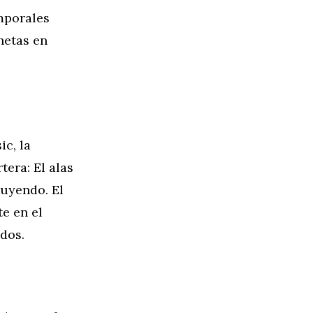
emporales
netas en
c, la
tera: El alas
ruyendo. El
e en el
dos.