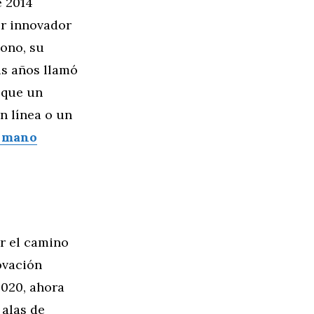
e 2014
er innovador
bono, su
is años llamó
 que un
en línea o un
a mano
r el camino
ovación
2020, ahora
 alas de