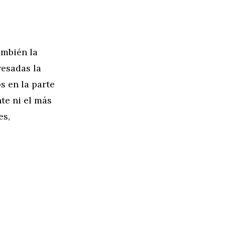
ambién la
resadas la
s en la parte
te ni el más
es,