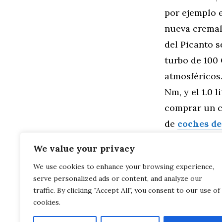
por ejemplo e
nueva cremall
del Picanto 
turbo de 100 
atmosféricos.
Nm, y el 1.0 
comprar un c
de
coches d
sueños al mej
We value your privacy
We use cookies to enhance your browsing experience,
Categorías
General
,
Mo
serve personalized ads or content, and analyze our
Prueba del V
Bien pensado
traffic. By clicking "Accept All", you consent to our use of
cookies.