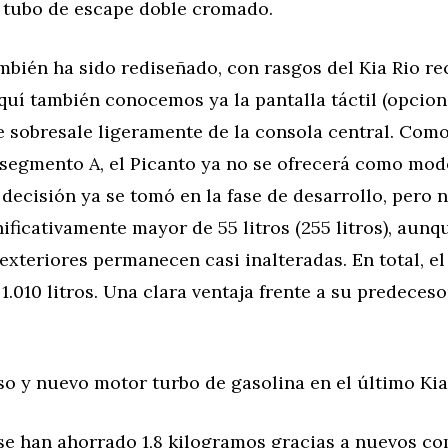
 tubo de escape doble cromado.
ambién ha sido rediseñado, con rasgos del Kia Rio r
uí también conocemos ya la pantalla táctil (opciona
e sobresale ligeramente de la consola central. Com
 segmento A, el Picanto ya no se ofrecerá como mod
 decisión ya se tomó en la fase de desarrollo, pero 
ificativamente mayor de 55 litros (255 litros), aunq
xteriores permanecen casi inalteradas. En total, e
.010 litros. Una clara ventaja frente a su predeceso
so y nuevo motor turbo de gasolina en el último Kia
 se han ahorrado 1,8 kilogramos gracias a nuevos c