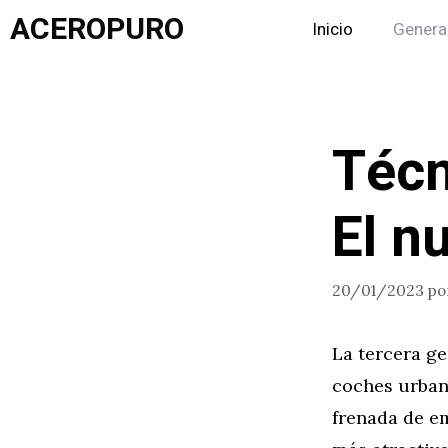
Saltar
ACEROPURO
Inicio
Genera
al
contenido
Técn
El n
20/01/2023
po
La tercera ge
coches urbano
frenada de e