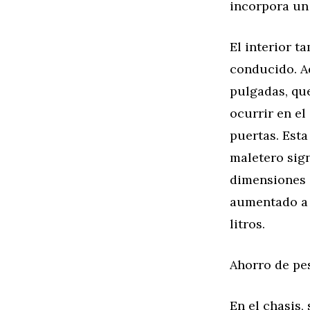
incorpora un
El interior t
conducido. Aq
pulgadas, qu
ocurrir en el
puertas. Esta
maletero sign
dimensiones e
aumentado a 1
litros.
Ahorro de pe
En el chasis,