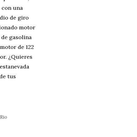
a con una
dio de giro
cionado motor
 de gasolina
 motor de 122
tor. ¿Quieres
restanevada
de tus
 Rio