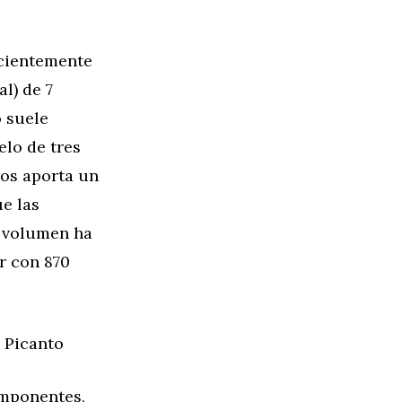
ecientemente
l) de 7
o suele
elo de tres
nos aporta un
ue las
l volumen ha
r con 870
 Picanto
omponentes,