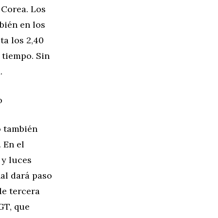
 Corea. Los
bién en los
ta los 2,40
 tiempo. Sin
.
o
o también
 En el
 y luces
al dará paso
de tercera
GT, que