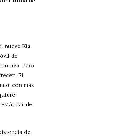
otor turbo de
el nuevo Kia
óvil de
e nunca. Pero
frecen. El
undo, con más
quiere
a estándar de
xistencia de