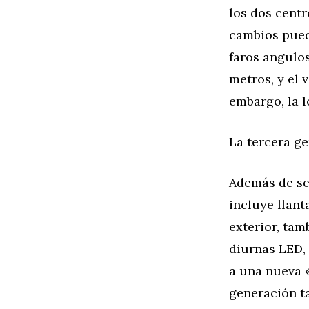
los dos centr
cambios puede
faros angulos
metros, y el 
embargo, la l
La tercera g
Además de se
incluye llant
exterior, tam
diurnas LED,
a una nueva «
generación t