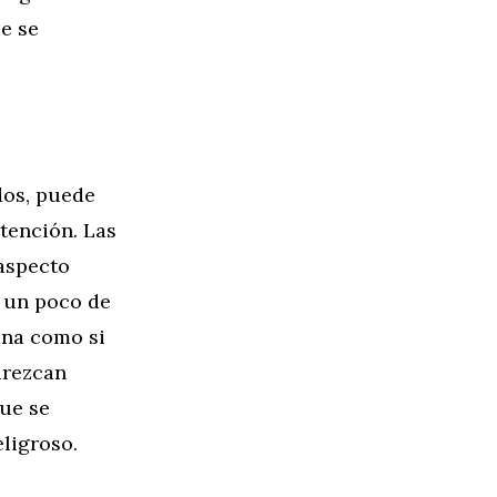
ue se
dos, puede
atención. Las
aspecto
e un poco de
ana como si
arezcan
que se
ligroso.