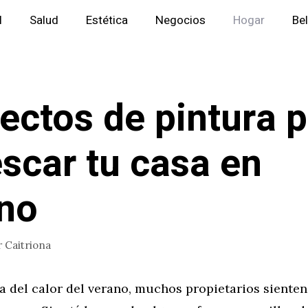
l
Salud
Estética
Negocios
Hogar
Be
ectos de pintura 
escar tu casa en
no
r
Caitriona
a del calor del verano, muchos propietarios sienten