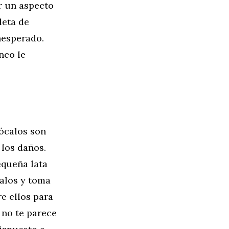
r un aspecto
leta de
nesperado.
nco le
zócalos son
 los daños.
equeña lata
calos y toma
e ellos para
 no te parece