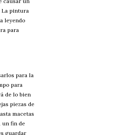
de causar un
. La pintura
ga leyendo
ura para
arlos para la
empo para
á de lo bien
jas piezas de
hasta macetas
 un fin de
res guardar