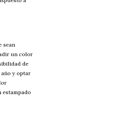
dispuesto a
e sean
adir un color
ibilidad de
 año y optar
lor
un estampado