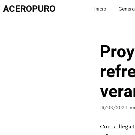
Saltar
ACEROPURO
Inicio
Genera
al
contenido
Proy
refr
vera
16/03/2024
po
Con la llegad