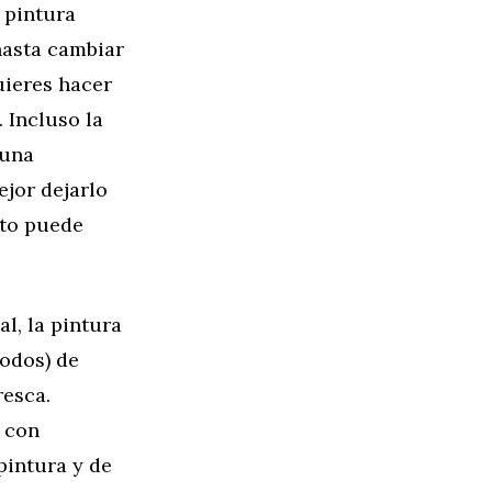
 pintura
hasta cambiar
uieres hacer
 Incluso la
 una
ejor dejarlo
nto puede
l, la pintura
todos) de
resca.
a con
pintura y de