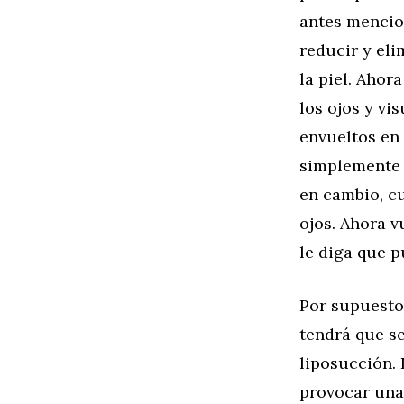
antes mencio
reducir y eli
la piel. Aho
los ojos y vi
envueltos en 
simplemente s
en cambio, cue
ojos. Ahora 
le diga que p
Por supuesto,
tendrá que s
liposucción. 
provocar una