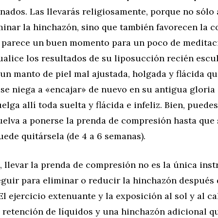
nados. Las llevarás religiosamente, porque no sólo
minar la hinchazón, sino que también favorecen la 
ra parece un buen momento para un poco de meditaci
sualice los resultados de su liposucción recién escu
un manto de piel mal ajustada, holgada y flácida q
e niega a «encajar» de nuevo en su antigua gloria 
lga allí toda suelta y flácida e infeliz. Bien, puedes
vuelva a ponerse la prenda de compresión hasta que 
uede quitársela (de 4 a 6 semanas).
 llevar la prenda de compresión no es la única ins
eguir para eliminar o reducir la hinchazón después
El ejercicio extenuante y la exposición al sol y al c
 retención de líquidos y una hinchazón adicional q