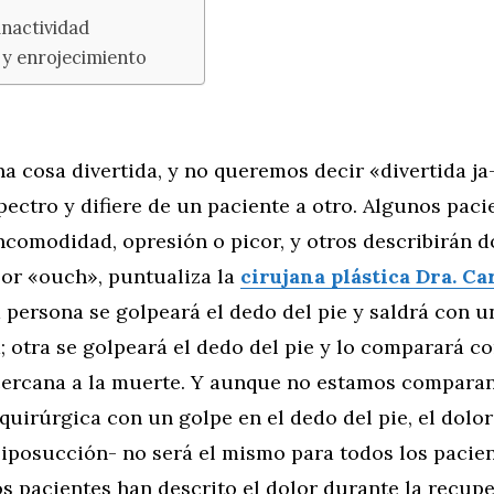
inactividad
y enrojecimiento
na cosa divertida, y no queremos decir «divertida ja-
pectro y difiere de un paciente a otro. Algunos paci
ncomodidad, opresión o picor, y otros describirán d
lor «ouch», puntualiza la
cirujana plástica Dra. C
a persona se golpeará el dedo del pie y saldrá con 
; otra se golpeará el dedo del pie y lo comparará c
cercana a la muerte. Y aunque no estamos compara
quirúrgica con un golpe en el dedo del pie, el dolo
liposucción- no será el mismo para todos los pacien
s pacientes han descrito el dolor durante la recupe