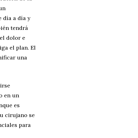
un
 día a día y
bién tendrá
el dolor e
ga el plan. El
ificar una
irse
o en un
unque es
su cirujano se
nciales para