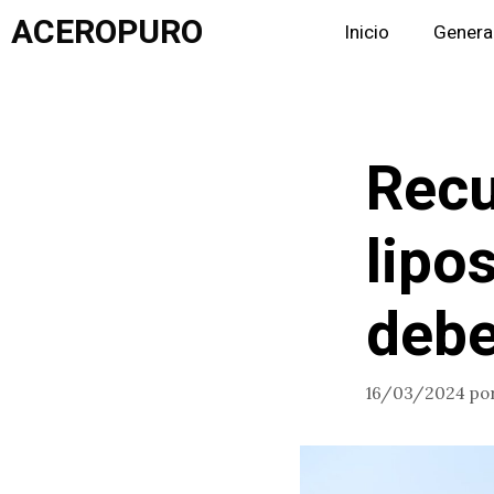
Saltar
ACEROPURO
Inicio
Genera
al
contenido
Recu
lipo
debe
16/03/2024
po