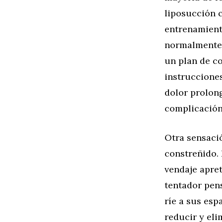
liposucción 
entrenamient
normalmente s
un plan de co
instrucciones
dolor prolon
complicación
Otra sensació
constreñido.
vendaje apre
tentador pens
ríe a sus esp
reducir y eli