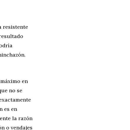
a resistente
 resultado
odría
hinchazón.
o máximo en
que no se
 exactamente
n es en
ente la razón
ón o vendajes