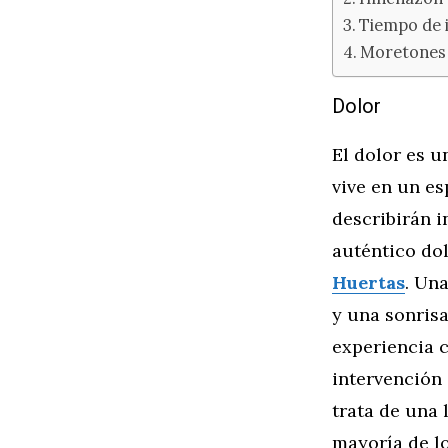
Tiempo de 
Moretones 
Dolor
El dolor es u
vive en un es
describirán i
auténtico do
Huertas
. Un
y una sonrisa
experiencia 
intervención 
trata de una 
mayoría de lo