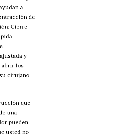
 ayudan a
contracción de
ón: Cierre
lpida
ue
ajustada y,
 abrir los
su cirujano
trucción que
 de una
alor pueden
ue usted no