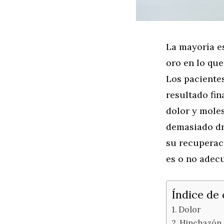
La mayoría es
oro en lo que
Los pacientes
resultado fin
dolor y moles
demasiado dr
su recuperac
es o no adec
Índice de
Dolor
Hinchazón