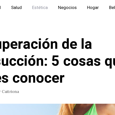
l
Salud
Estética
Negocios
Hogar
Be
peración de la
succión: 5 cosas q
s conocer
r
Caitriona