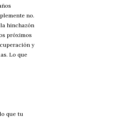
baños
mplemente no.
 la hinchazón
los próximos
ecuperación y
ias. Lo que
lo que tu