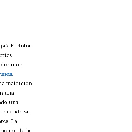
ja». El dolor
entes
olor o un
armen
una maldición
on una
ndo una
r -cuando se
tes. La
ración de la