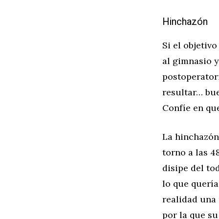
Hinchazón
Si el objetiv
al gimnasio y
postoperator
resultar… bu
Confíe en qu
La hinchazón
torno a las 4
disipe del t
lo que quería
realidad una 
por la que su