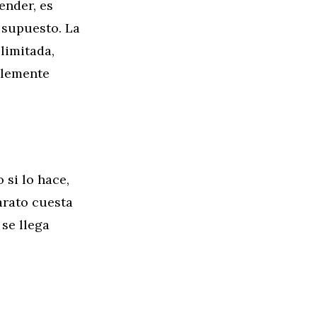
ender, es
 supuesto. La
limitada,
blemente
 si lo hace,
arato cuesta
 se llega