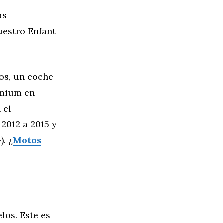
as
uestro Enfant
os, un coche
emium en
 el
2012 a 2015 y
. ¿
Motos
los. Este es