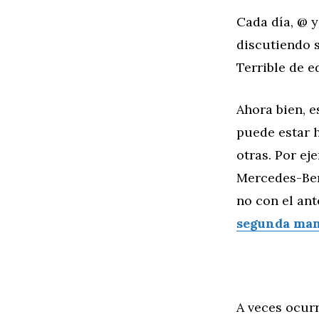
Cada día, @ y
discutiendo 
Terrible de e
Ahora bien, 
puede estar 
otras. Por ej
Mercedes-Ben
no con el an
segunda man
A veces ocur