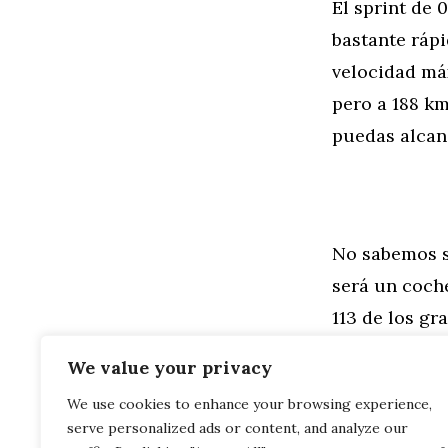
El sprint de 
bastante rápi
velocidad máx
pero a 188 k
puedas alcanz
No sabemos si
será un coch
113 de los gr
fácilmente a 
We value your privacy
We use cookies to enhance your browsing experience,
Categorías
General
,
Mo
serve personalized ads or content, and analyze our
Bosch: La in