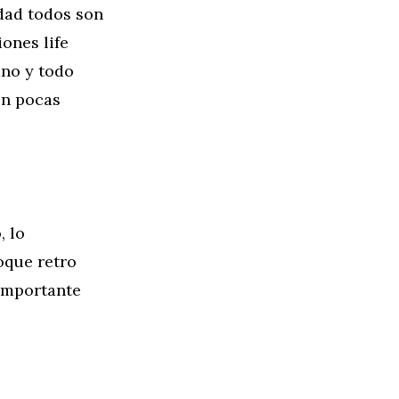
dad todos son
ones life
ano y todo
En pocas
, lo
oque retro
 importante