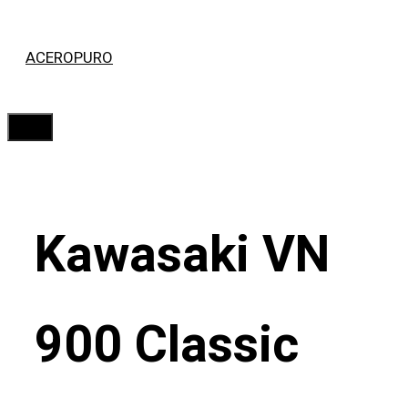
Saltar
ACEROPURO
al
contenido
Menú
Kawasaki VN
900 Classic