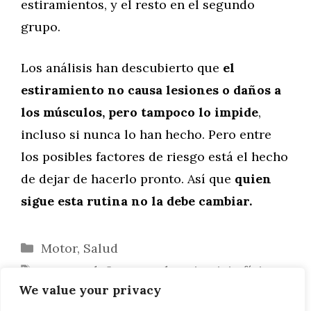
estiramientos, y el resto en el segundo
grupo.
Los análisis han descubierto que
el
estiramiento no causa lesiones o daños a
los músculos,
pero tampoco lo impide
,
incluso si nunca lo han hecho. Pero entre
los posibles factores de riesgo está el hecho
de dejar de hacerlo pronto. Así que
quien
sigue esta rutina no la debe cambiar.
Categorías
Motor
,
Salud
Etiquetas
cuerpo
,
daño muscular
,
ejercicio físico
,
We value your privacy
en forma