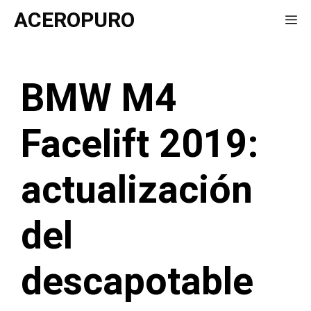
Saltar
ACEROPURO
Me
al
contenido
BMW M4
Facelift 2019:
actualización
del
descapotable