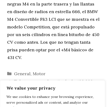
negras M4 en la parte trasera y las llantas
en diseño de radios en estrella 666, el BMW
M4 Convertible F83 LCI que se muestra es el
modelo Competition, que está propulsado
por un seis cilindros en línea biturbo de 450
CV como antes. Los que no tengan tanta
prisa pueden optar por el «M4 básico» de
431 CV.
Categorías
General
,
Motor
Takata provoca la retirada de 480.000
We value your privacy
BMW Serie 5 y X5
12h Bathurst 2019: Schnitzer se hace con
We use cookies to enhance your browsing experience,
serve personalized ads or content, and analyze our
el 5º puesto con el BMW M6 GT3