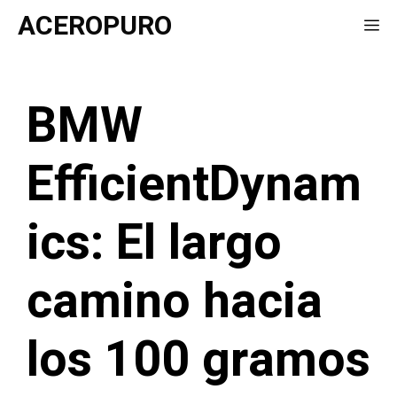
Saltar
ACEROPURO
Me
al
contenido
BMW
EfficientDynam
ics: El largo
camino hacia
los 100 gramos