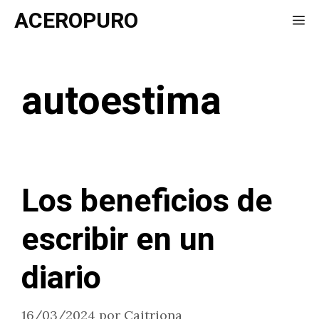
Saltar
ACEROPURO
Me
al
contenido
autoestima
Los beneficios de
escribir en un
diario
16/03/2024
por
Caitriona