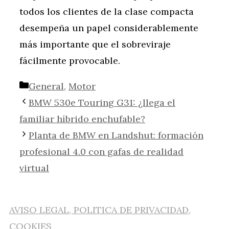
todos los clientes de la clase compacta
desempeña un papel considerablemente
más importante que el sobreviraje
fácilmente provocable.
Categorías
General
,
Motor
BMW 530e Touring G31: ¿llega el
familiar híbrido enchufable?
Planta de BMW en Landshut: formación
profesional 4.0 con gafas de realidad
virtual
AVISO LEGAL, POLITICA DE PRIVACIDAD,
COOKIES