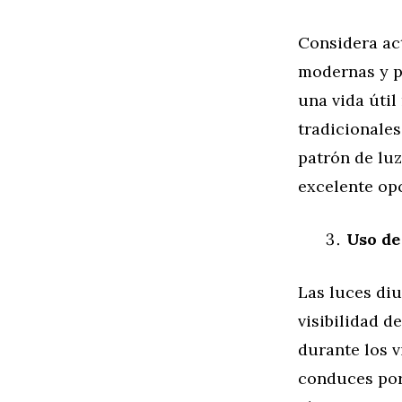
Considera act
modernas y p
una vida úti
tradicionales
patrón de lu
excelente opc
Uso de
Las luces diu
visibilidad d
durante los 
conduces por