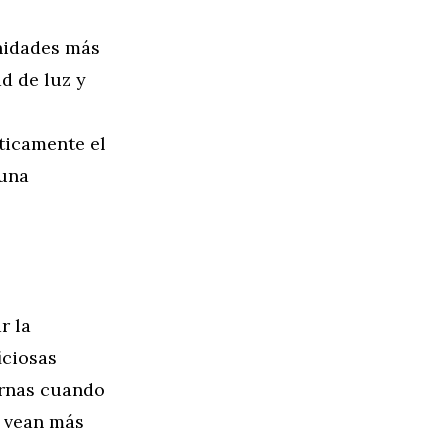
unidades más
d de luz y
áticamente el
 una
r la
iciosas
urnas cuando
e vean más