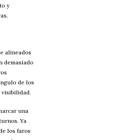
to y
as.
te alineados
tán demasiado
ros
ngulo de los
visibilidad.
 marcar una
turnos. Ya
de los faros