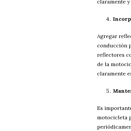
claramente y 
Incorp
Agregar refle
conducción p
reflectores c
de la motoci
claramente e
Manten
Es importante
motocicleta p
periódicamen