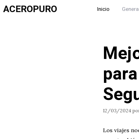
Saltar
ACEROPURO
Inicio
Genera
al
contenido
Mejo
para
Seg
12/03/2024
po
Los viajes n