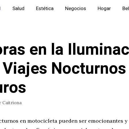
l
Salud
Estética
Negocios
Hogar
Be
ras en la Ilumina
 Viajes Nocturno
uros
r
Caitriona
octurnos en motocicleta pueden ser emocionantes y 