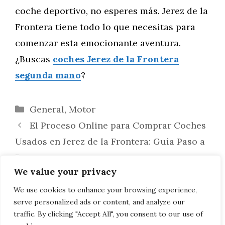
coche deportivo, no esperes más. Jerez de la
Frontera tiene todo lo que necesitas para
comenzar esta emocionante aventura.
¿Buscas
coches Jerez de la Frontera
segunda mano
?
Categorías
General
,
Motor
El Proceso Online para Comprar Coches
Usados en Jerez de la Frontera: Guía Paso a
Paso
We value your privacy
Restauración de Coches Clásicos en
Jerez de la Frontera: Una Pasión que se
We use cookies to enhance your browsing experience,
serve personalized ads or content, and analyze our
Convierte en Negocio
traffic. By clicking "Accept All", you consent to our use of