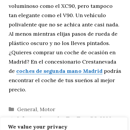
voluminoso como el XC90, pero tampoco
tan elegante como el V90. Un vehículo
polivalente que no se achica ante casi nada.
Al menos mientras elijas pasos de rueda de
plástico oscuro y no los lleves pintados.
¿Quieres comprar un coche de ocasión en
Madrid? En el concesionario Crestanevada
de
coches de segunda mano Madrid
podrás
encontrar el coche de tus sueños al mejor
precio.
Categorías
General
,
Motor
Informe de prueba: TomTom GO 6200
We value your privacy
con Wifi y control por voz