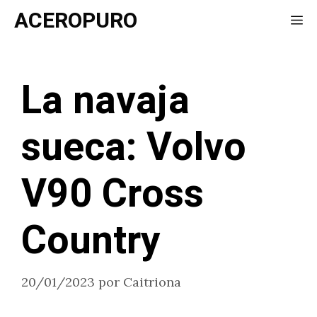
Saltar
ACEROPURO
Me
al
contenido
La navaja
sueca: Volvo
V90 Cross
Country
20/01/2023
por
Caitriona