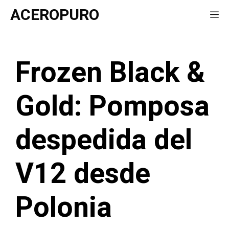
Saltar
ACEROPURO
Me
al
contenido
Frozen Black &
Gold: Pomposa
despedida del
V12 desde
Polonia