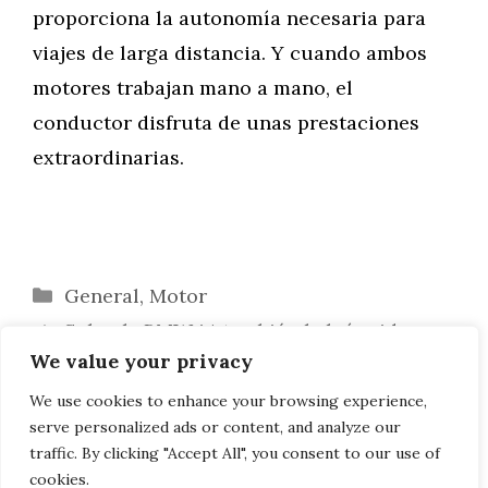
proporciona la autonomía necesaria para
viajes de larga distancia. Y cuando ambos
motores trabajan mano a mano, el
conductor disfruta de unas prestaciones
extraordinarias.
Categorías
General
,
Motor
Schoch: BMW i4 también habría sido
We value your privacy
posible en 2019, pero…
Magny-Cours: El BMW M850i a la altura
We use cookies to enhance your browsing experience,
serve personalized ads or content, and analyze our
del M2 y el M4
traffic. By clicking "Accept All", you consent to our use of
cookies.