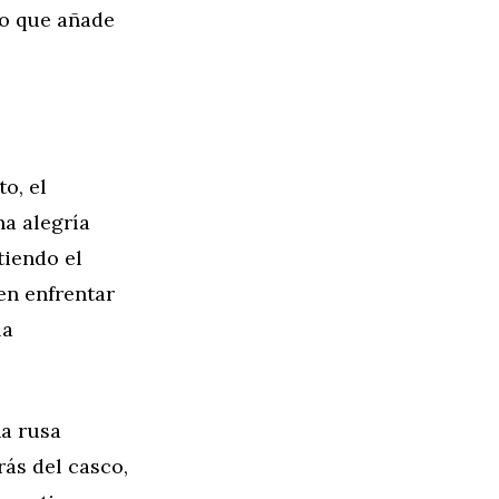
lo que añade
to, el
na alegría
tiendo el
en enfrentar
la
ña rusa
rás del casco,