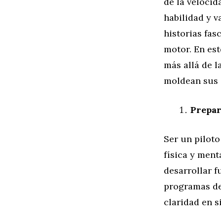
de la velocid
habilidad y v
historias fas
motor. En est
más allá de l
moldean sus c
Prepar
Ser un pilot
física y ment
desarrollar f
programas de
claridad en s