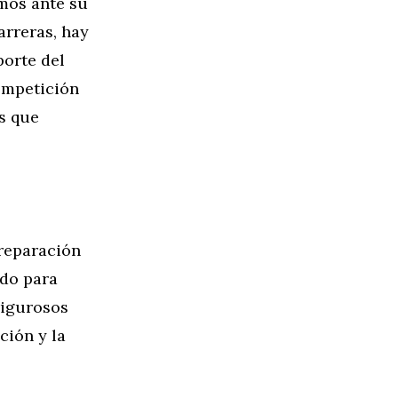
amos ante su
arreras, hay
porte del
competición
as que
preparación
ndo para
rigurosos
ción y la