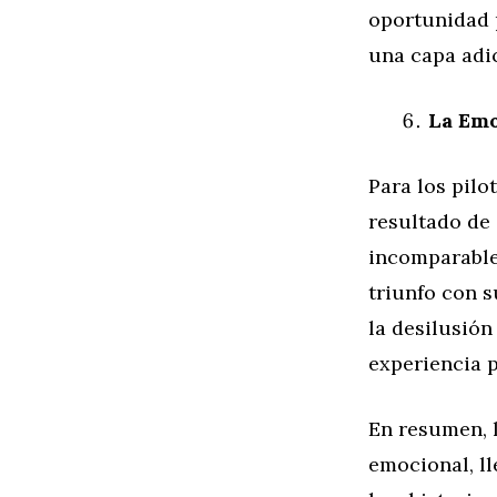
oportunidad p
una capa adic
La Emo
Para los pilo
resultado de
incomparable 
triunfo con s
la desilusión
experiencia p
En resumen, 
emocional, ll