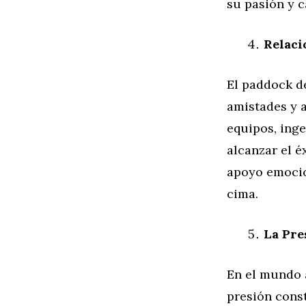
su pasión y c
Relaci
El paddock de
amistades y a
equipos, ing
alcanzar el é
apoyo emocion
cima.
La Pre
En el mundo a
presión const