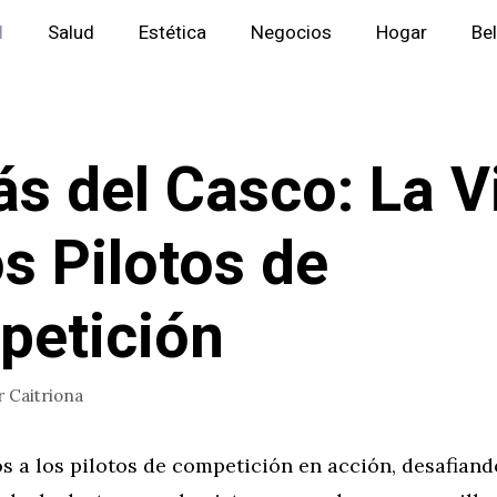
l
Salud
Estética
Negocios
Hogar
Be
ás del Casco: La V
os Pilotos de
etición
r
Caitriona
a los pilotos de competición en acción, desafiando