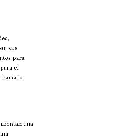
des,
con sus
ntos para
 para el
 hacia la
enfrentan una
 una