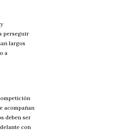
 y
a perseguir
san largos
o a
 competición
que acompañan
os deben ser
adelante con