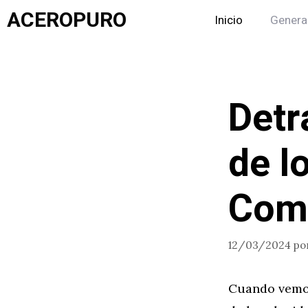
Saltar
ACEROPURO
Inicio
Genera
al
contenido
Detr
de l
Comp
12/03/2024
po
Cuando vemos 