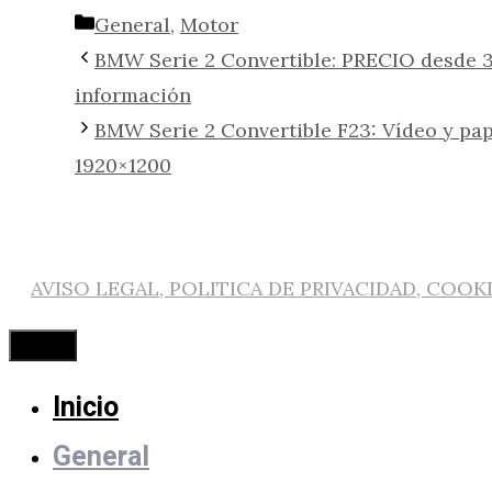
Categorías
General
,
Motor
BMW Serie 2 Convertible: PRECIO desde 35
información
BMW Serie 2 Convertible F23: Vídeo y pa
1920×1200
AVISO LEGAL, POLITICA DE PRIVACIDAD, COOK
Cerrar
Inicio
General