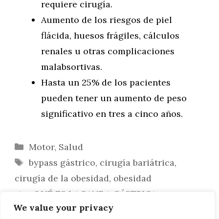
requiere cirugía.
Aumento de los riesgos de piel
flácida, huesos frágiles, cálculos
renales u otras complicaciones
malabsortivas.
Hasta un 25% de los pacientes
pueden tener un aumento de peso
significativo en tres a cinco años.
Categorías
Motor
,
Salud
Etiquetas
bypass gástrico
,
cirugía bariátrica
,
cirugía de la obesidad
,
obesidad
¿QUÉ ES LA BANDA GÁSTRICA
We value your privacy
AJUSTABLE LAPAROSCÓPICA?