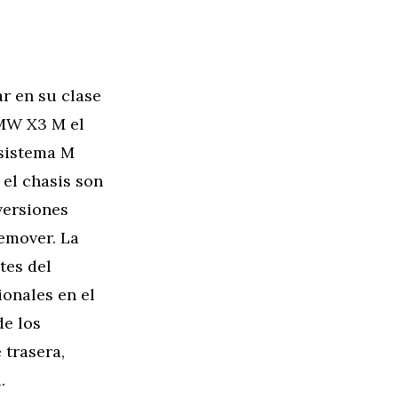
r en su clase
BMW X3 M el
 sistema M
 el chasis son
versiones
remover. La
tes del
ionales en el
de los
 trasera,
.