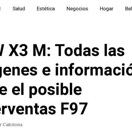
l
Salud
Estética
Negocios
Hogar
Be
X3 M: Todas las
enes e informaci
e el posible
rventas F97
r
Caitriona