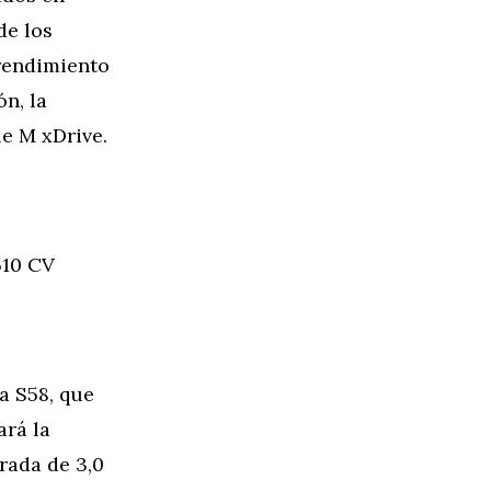
de los
 rendimiento
n, la
le M xDrive.
510 CV
a S58, que
ará la
rada de 3,0