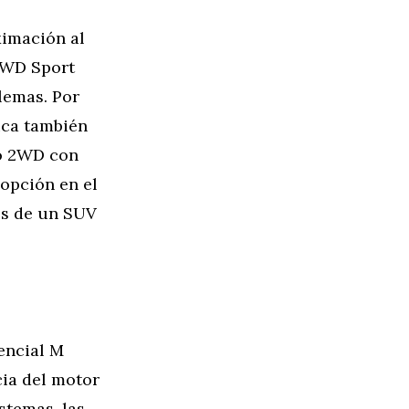
ximación al
 4WD Sport
lemas. Por
ica también
do 2WD con
 opción en el
es de un SUV
encial M
cia del motor
istemas, las