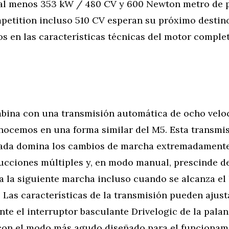
e al menos 353 kW / 480 CV y 600 Newton metro de p
etition incluso 510 CV esperan su próximo destino
s en las características técnicas del motor compl
mbina con una transmisión automática de ocho velo
onocemos en una forma similar del M5. Esta transmi
bada domina los cambios de marcha extremadamente 
ucciones múltiples y, en modo manual, prescinde d
a la siguiente marcha incluso cuando se alcanza el 
 Las características de la transmisión pueden ajust
te el interruptor basculante Drivelogic de la palan
con el modo más agudo diseñado para el funcionam