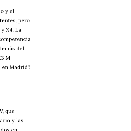
o y el
tentes, pero
 y X4. La
 competencia
además del
X3 M
n en Madrid?
V, que
ario y las
ados en