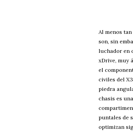
Al menos tan
son, sin emb
luchador en 
xDrive, muy á
el component
civiles del X
piedra angul
chasis es una
compartimento
puntales de s
optimizan sig