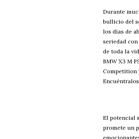
Durante much
bullicio del
los días de a
seriedad con
de toda la vi
BMW X3 M F97
Competition 
Encuéntralo
El potencial
promete un pu
emocionantes