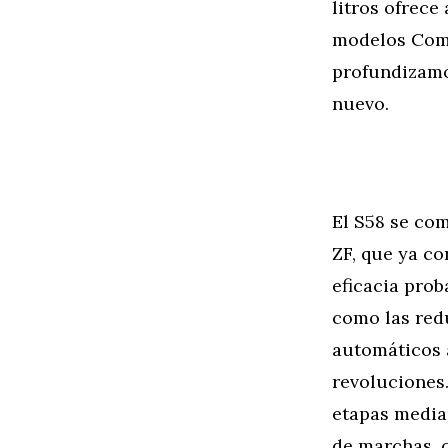
litros ofrec
modelos Comp
profundizamo
nuevo.
El S58 se co
ZF, que ya c
eficacia pro
como las red
automáticos 
revoluciones.
etapas median
de marchas, 