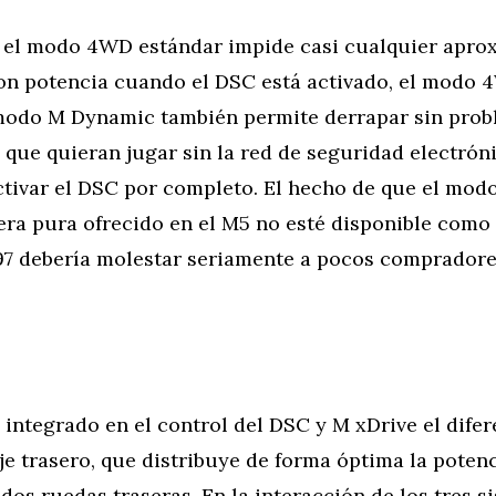
 el modo 4WD estándar impide casi cualquier apro
con potencia cuando el DSC está activado, el modo
odo M Dynamic también permite derrapar sin prob
 que quieran jugar sin la red de seguridad electrón
tivar el DSC por completo. El hecho de que el mo
era pura ofrecido en el M5 no esté disponible como
 debería molestar seriamente a pocos comprador
integrado en el control del DSC y M xDrive el difer
eje trasero, que distribuye de forma óptima la poten
 dos ruedas traseras. En la interacción de los tres s