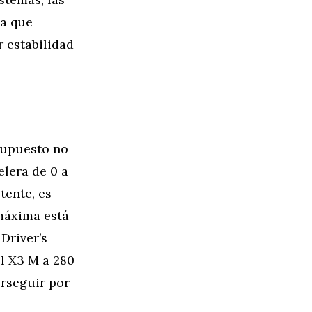
ya que
 estabilidad
supuesto no
elera de 0 a
tente, es
máxima está
Driver’s
el X3 M a 280
rseguir por