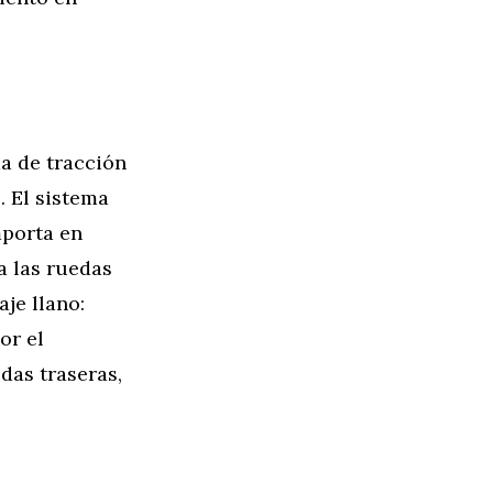
ma de tracción
. El sistema
mporta en
a las ruedas
je llano:
or el
das traseras,