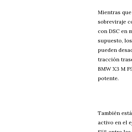
Mientras que
sobreviraje 
con DSC en m
supuesto, los
pueden desac
tracción tras
BMW X3 M F97
potente.
También está 
activo en el 
S58 entre las