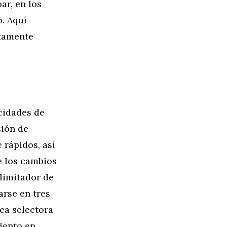
ar, en los
. Aquí
etamente
cidades de
sión de
rápidos, así
e los cambios
limitador de
arse en tres
ca selectora
iento en