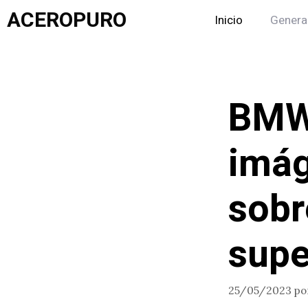
Saltar
ACEROPURO
Inicio
Genera
al
contenido
BMW 
imág
sobr
supe
25/05/2023
po