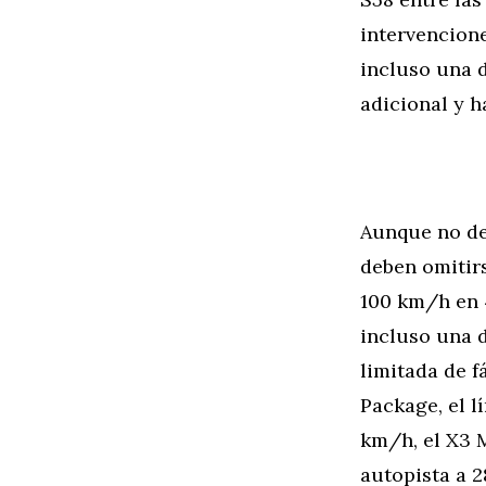
intervencion
incluso una 
adicional y h
Aunque no de
deben omitirs
100 km/h en 
incluso una 
limitada de f
Package, el l
km/h, el X3 
autopista a 