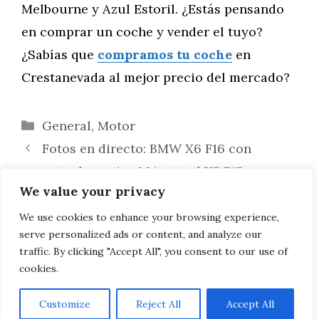
Melbourne y Azul Estoril. ¿Estás pensando
en comprar un coche y vender el tuyo?
¿Sabías que
compramos tu coche
en
Crestanevada al mejor precio del mercado?
Categorías
General
,
Motor
Fotos en directo: BMW X6 F16 con
paquete deportivo M junto al X5 F15
We value your privacy
Apple Watch: la app de BMW i para
controlar el i3 y el i8 desde su lanzamiento
We use cookies to enhance your browsing experience,
serve personalized ads or content, and analyze our
al mercado
traffic. By clicking "Accept All", you consent to our use of
cookies.
Customize
Reject All
Accept All
AVISO LEGAL, POLITICA DE PRIVACIDAD, COOKIES