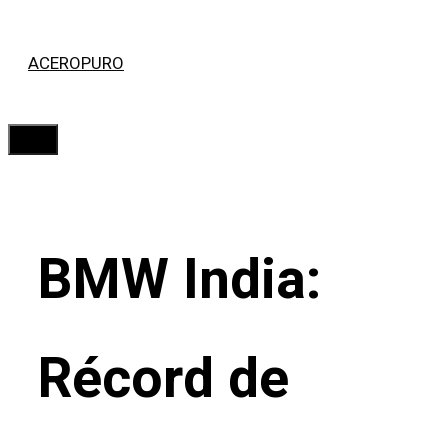
Saltar
ACEROPURO
al
contenido
Menú
BMW India:
Récord de