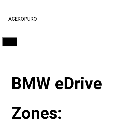
Saltar
ACEROPURO
al
contenido
Menú
BMW eDrive
Zones: