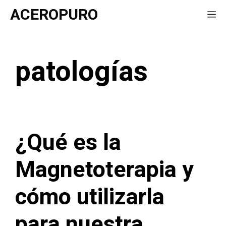
Saltar
ACEROPURO
Me
al
contenido
patologías
¿Qué es la
Magnetoterapia y
cómo utilizarla
para nuestra