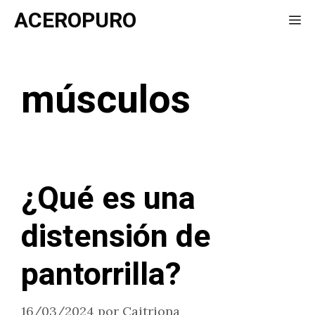
Saltar
ACEROPURO
Me
al
contenido
músculos
¿Qué es una
distensión de
pantorrilla?
16/03/2024
por
Caitriona