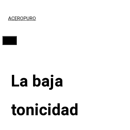
Saltar
ACEROPURO
al
contenido
Menú
La baja
tonicidad