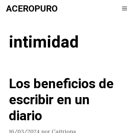
Saltar
ACEROPURO
Me
al
contenido
intimidad
Los beneficios de
escribir en un
diario
16/03/2024
por
Caitriona