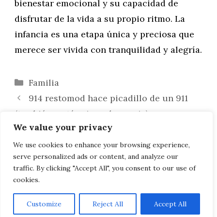
bienestar emocional y su capacidad de
disfrutar de la vida a su propio ritmo. La
infancia es una etapa única y preciosa que
merece ser vivida con tranquilidad y alegría.
Categorías
Familia
914 restomod hace picadillo de un 911
(también en términos de precio)
We value your privacy
Cinco Errores Comunes al Elegir
Actividades Extraescolares para Nuestros
We use cookies to enhance your browsing experience,
serve personalized ads or content, and analyze our
Hijos
traffic. By clicking "Accept All", you consent to our use of
cookies.
Customize
Reject All
Accept All
AVISO LEGAL, POLITICA DE PRIVACIDAD, COOKIES