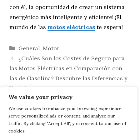
con él, la oportunidad de crear un sistema
energético más inteligente y eficiente! ¡El
mundo de las
motos eléctricas
te espera!
Categorías
General
,
Motor
¿Cuáles Son los Costes de Seguro para
las Motos Eléctricas en Comparación con
las de Gasolina? Descubre las Diferencias y
Ventajas
We value your privacy
¿Cuáles Son las Tendencias Futuras en
el Desarrollo de Motos Eléctricas? Un
We use cookies to enhance your browsing experience,
serve personalized ads or content, and analyze our
Vistazo a la Revolución en Dos Ruedas
traffic. By clicking "Accept All", you consent to our use of
cookies.