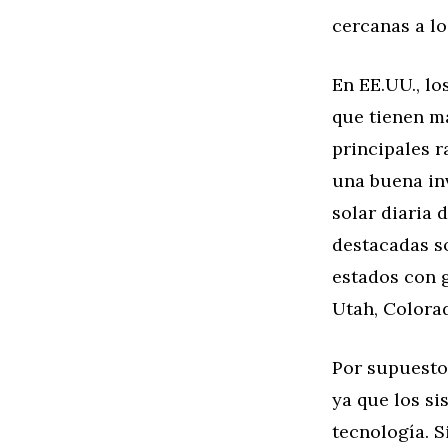
cercanas a lo
En EE.UU., lo
que tienen ma
principales r
una buena inv
solar diaria 
destacadas so
estados con 
Utah, Colora
Por supuesto,
ya que los si
tecnología. S