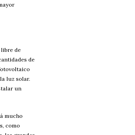
 mayor
 libre de
cantidades de
fotovoltaico
a luz solar.
stalar un
erá mucho
os, como