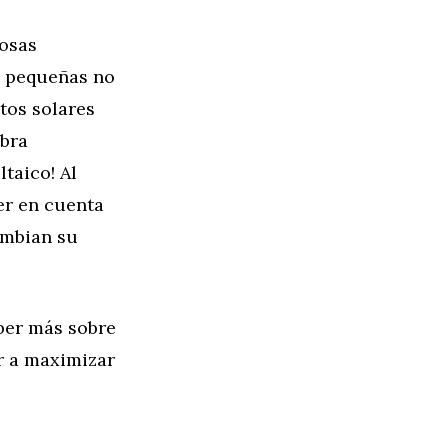
rosas
s pequeñas no
tos solares
mbra
taico! Al
er en cuenta
ambian su
ber más sobre
r a maximizar