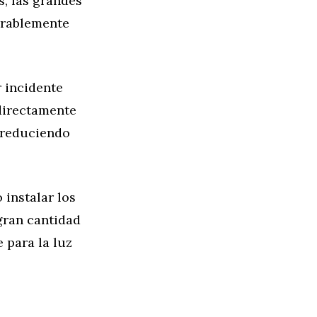
s, las grandes
erablemente
r incidente
 directamente
, reduciendo
 instalar los
gran cantidad
 para la luz