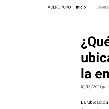
Saltar
ACEROPURO
Inicio
Genera
al
contenido
¿Qué
ubic
la e
10/12/2021
por
La ubicación 