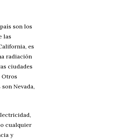
 país son los
e las
alifornia, es
na radiación
ras ciudades
. Otros
s son Nevada,
lectricidad,
mo cualquier
cia y