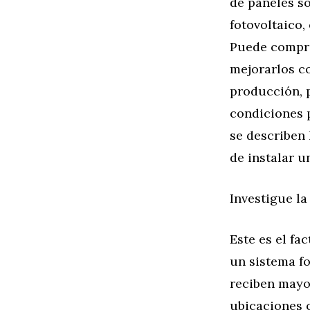
de paneles so
fotovoltaico,
Puede compra
mejorarlos c
producción, p
condiciones p
se describen 
de instalar u
Investigue la
Este es el fa
un sistema fo
reciben mayor
ubicaciones 