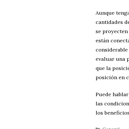
Aunque tenga
cantidades d
se proyecten 
están conect
considerable 
evaluar una 
que la posici
posición en 
Puede hablar
las condicio
los beneficio
Categorías