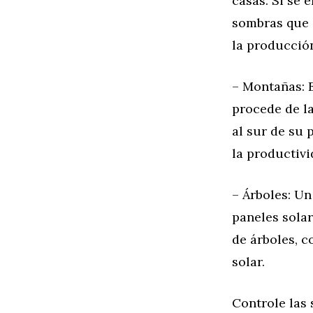
casas. Si se 
sombras que 
la producción
– Montañas: E
procede de l
al sur de su
la productivi
– Árboles: Un
paneles sola
de árboles, c
solar.
Controle las