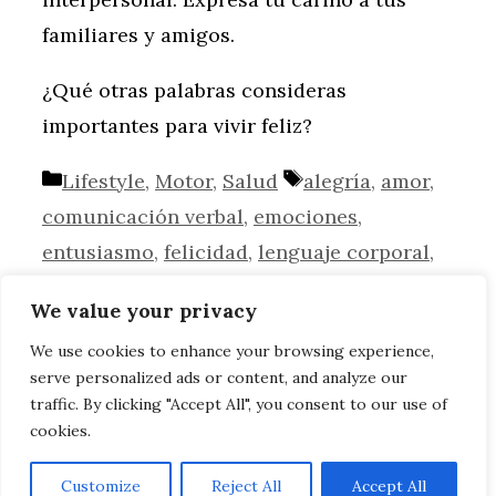
familiares y amigos.
¿Qué otras palabras consideras
importantes para vivir feliz?
Categorías
Etiquetas
Lifestyle
,
Motor
,
Salud
alegría
,
amor
,
comunicación verbal
,
emociones
,
entusiasmo
,
felicidad
,
lenguaje corporal
,
psicología
We value your privacy
Las claves del éxito en la vida
We use cookies to enhance your browsing experience,
El arte como terapia psicológica
serve personalized ads or content, and analyze our
traffic. By clicking "Accept All", you consent to our use of
cookies.
AVISO LEGAL, POLITICA DE PRIVACIDAD,
COOKIES
Customize
Reject All
Accept All