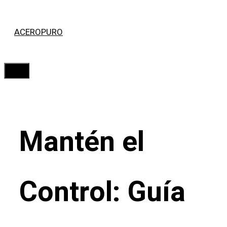
Saltar
ACEROPURO
al
contenido
Menú
Mantén el
Control: Guía