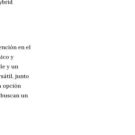
ybrid
ención en el
ico y
le y un
sátil, junto
a opción
e buscan un