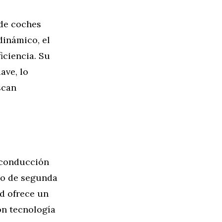
 de coches
dinámico, el
iciencia. Su
ave, lo
scan
 conducción
do de segunda
id ofrece un
on tecnología