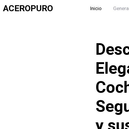
Saltar
ACEROPURO
Inicio
Genera
al
contenido
Desc
Eleg
Coch
Segu
y su