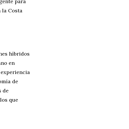
igente para
 la Costa
hes híbridos
ano en
a experiencia
omía de
s de
llos que