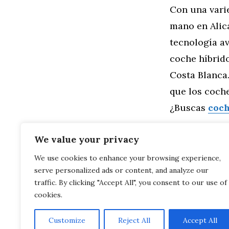
Con una vari
mano en Alica
tecnología av
coche híbrido
Costa Blanca.
que los coche
¿Buscas
coch
Categorías
General
,
Mo
We value your privacy
Conduciendo 
We use cookies to enhance your browsing experience,
Adquirir un Co
serve personalized ads or content, and analyze our
Conducción 
Ocasión en Ali
traffic. By clicking "Accept All", you consent to our use of
cookies.
Customize
Reject All
Accept All