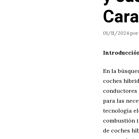
Cara
01/11/2024
po
Introducció
En la búsqued
coches híbri
conductores e
para las nece
tecnología e
combustión i
de coches hí