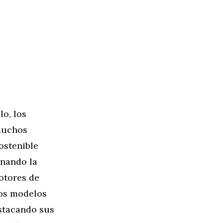
lo, los
muchos
ostenible
inando la
otores de
los modelos
stacando sus