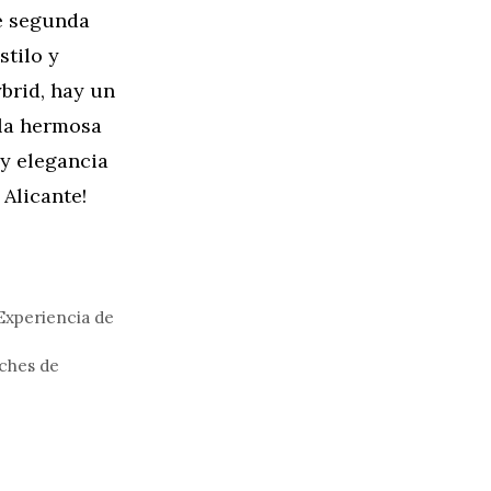
de segunda
stilo y
brid, hay un
 la hermosa
 y elegancia
 Alicante!
Experiencia de
oches de