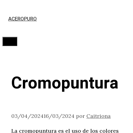
Saltar
ACEROPURO
al
contenido
Menú
Cromopuntura
03/04/2024
16/03/2024
por
Caitriona
La cromopuntura es el uso de los colores