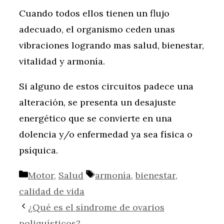
Cuando todos ellos tienen un flujo
adecuado, el organismo ceden unas
vibraciones logrando mas salud, bienestar,
vitalidad y armonía.
Si alguno de estos circuitos padece una
alteración, se presenta un desajuste
energético que se convierte en una
dolencia y/o enfermedad ya sea física o
psíquica.
Categorías
Etiquetas
Motor
,
Salud
armonía
,
bienestar
,
calidad de vida
¿Qué es el síndrome de ovarios
poliquísticos?