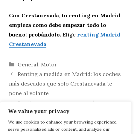
Con Crestanevada, tu renting en Madrid
empieza como debe empezar todo lo
bueno: probándolo.
Elige
renting Madrid
Crestanevada
.
Categorías
General
,
Motor
Renting a medida en Madrid: los coches
más deseados que solo Crestanevada te
pone al volante
Renting para empresas y autónomos en
We value your privacy
Madrid: ventajas fiscales que solo
Crestanevada te ayuda a aprovechar al
We use cookies to enhance your browsing experience,
serve personalized ads or content, and analyze our
máximo