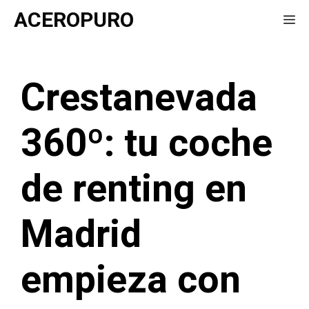
Saltar
ACEROPURO
Me
al
contenido
Crestanevada
360º: tu coche
de renting en
Madrid
empieza con