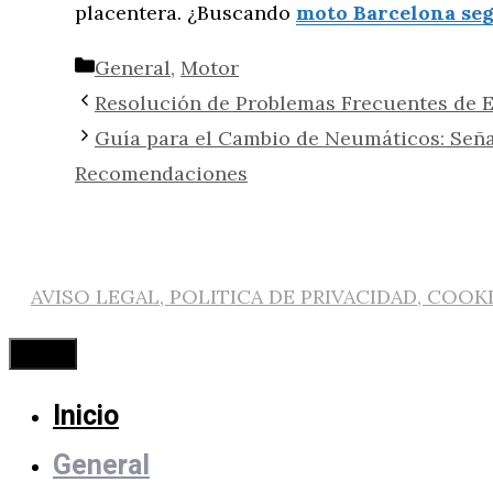
placentera. ¿Buscando
moto Barcelona se
Categorías
General
,
Motor
Resolución de Problemas Frecuentes de 
Guía para el Cambio de Neumáticos: Seña
Recomendaciones
AVISO LEGAL, POLITICA DE PRIVACIDAD, COOK
Cerrar
Inicio
General