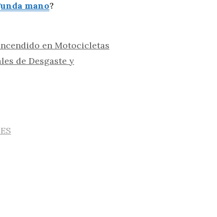
gunda mano
?
Encendido en Motocicletas
les de Desgaste y
IES