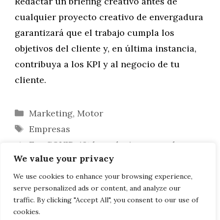
Redactar un briefing creativo antes de
cualquier proyecto creativo de envergadura
garantizará que el trabajo cumpla los
objetivos del cliente y, en última instancia,
contribuya a los KPI y al negocio de tu
cliente.
Categorías
Marketing
,
Motor
Etiquetas
Empresas
Era COVID-19: las relaciones con los
We value your privacy
clientes
Cosas que hay que hacer y no hacer en
We use cookies to enhance your browsing experience,
serve personalized ads or content, and analyze our
una entrevista de trabajo
traffic. By clicking "Accept All", you consent to our use of
cookies.