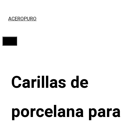
Saltar
ACEROPURO
al
contenido
Menú
Carillas de
porcelana para