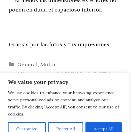
Al menos las dimensiones exteriores no
ponen en duda el espacioso interior.
Gracias por las fotos y tus impresiones.
Categorías
General
,
Motor
Más imágenes del BMW Serie 5 GT de
We value your privacy
EE.UU.
BMW 550i GT F07 – Lujo y dinamismo
We use cookies to enhance your browsing experience,
serve personalized ads or content, and analyze our
combinados
traffic. By clicking "Accept All", you consent to our use of
cookies.
Customize
Reject All
Accept All
AVISO LEGAL, POLITICA DE PRIVACIDAD, COOKIES