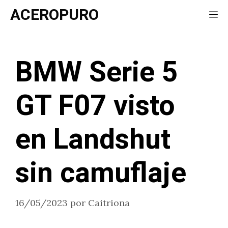
Saltar
ACEROPURO
Me
al
contenido
BMW Serie 5
GT F07 visto
en Landshut
sin camuflaje
16/05/2023
por
Caitriona