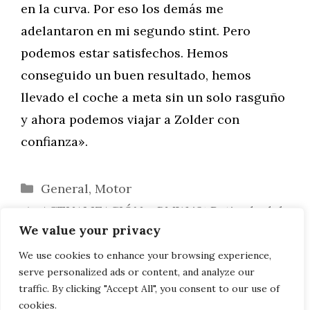
en la curva. Por eso los demás me
adelantaron en mi segundo stint. Pero
podemos estar satisfechos. Hemos
conseguido un buen resultado, hemos
llevado el coche a meta sin un solo rasguño
y ahora podemos viajar a Zolder con
confianza».
Categorías
General
,
Motor
ACTUALIZACIÓN – BMW i3: Retirada del
We value your privacy
mercado por defecto del airbag en EE.UU. (?)
Hoyo en uno: el golfista profesional
We use cookies to enhance your browsing experience,
serve personalized ads or content, and analyze our
Graeme Storm se hace con un BMW i8
traffic. By clicking "Accept All", you consent to our use of
cookies.