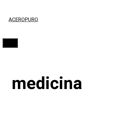
Saltar
ACEROPURO
al
contenido
Menú
medicina