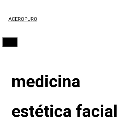
Saltar
ACEROPURO
al
contenido
Menú
medicina
estética facial