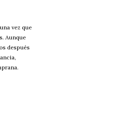
 una vez que
es. Aunque
nos después
ancia,
mprana.