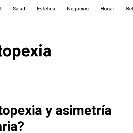
l
Salud
Estética
Negocios
Hogar
Be
opexia
opexia y asimetría
ria?