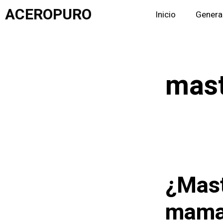
Saltar
ACEROPURO
Inicio
Genera
al
contenido
mast
¿Mast
mama