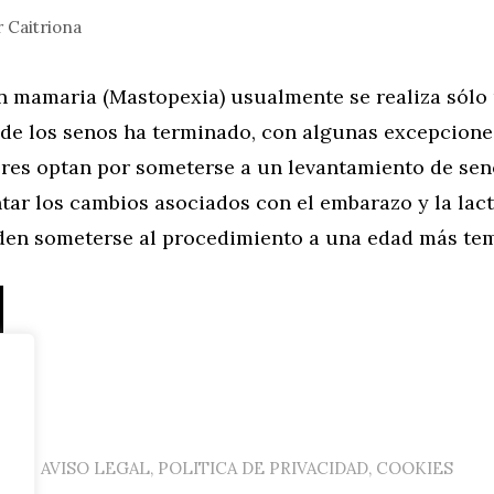
r
Caitriona
n mamaria (Mastopexia) usualmente se realiza sólo
o de los senos ha terminado, con algunas excepcion
res optan por someterse a un levantamiento de se
ar los cambios asociados con el embarazo y la lact
en someterse al procedimiento a una edad más te
AVISO LEGAL, POLITICA DE PRIVACIDAD, COOKIES