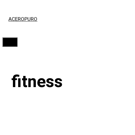
Saltar
ACEROPURO
al
contenido
Menú
fitness